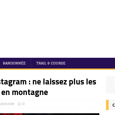
E
RANDONNÉE
TRAIL & COURSE
tagram : ne laissez plus les
r en montagne
ndonnée
0
C