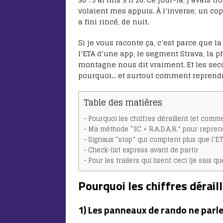
volaient mes appuis. À l’inverse, un copa
a fini rincé, de nuit.
Si je vous raconte ça, c’est parce que 
l’ETA d’une app, le segment Strava, la 
montagne nous dit vraiment. Et les seco
pourquoi… et surtout comment reprendr
Table des matières
Pourquoi les chiffres déraillent (et comme
Ma méthode “3C + R.A.D.A.R.” pour repren
Signaux “stop” qui comptent plus que l’E
Check-list express avant de partir
Pour les trailers qui lisent ceci (je sais qu
Pourquoi les chiffres dérail
1) Les panneaux de rando ne parl