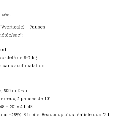
isée:
/ Vverticale) + Pauses
météo/sac”:
ort
au-delà de 6-7 kg
e sans acclimatation
e, 500 m D+/h
pierreux, 2 pauses de 10’
48 + 20’ = 4 h 48
tons +25%): 6 h pile. Beaucoup plus réaliste que “3 h