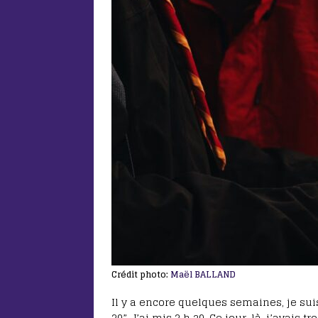
Crédit photo:
Maël BALLAND
Il y a encore quelques semaines, je s
30”. J’ai mis 3 h 20. Ce jour-là, j’avais 