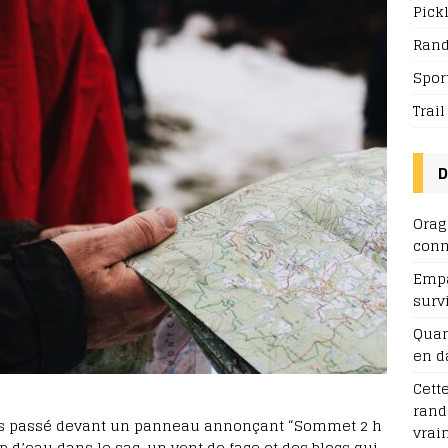
Pick
Ran
Spor
Trai
D
Orag
conn
Empa
surv
Quan
en d
Cett
rand
uis passé devant un panneau annonçant “Sommet 2 h
vrai
trop d’eau dans le sac, un vent de face et des blocs qui