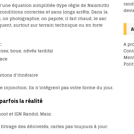
rand
d’une équation simplifiée (type règle de Naismith)
devi
nditions correctes et sans longs arrêts. Dans la
 on photographie, on papote, il fait chaud, le sac
quent, surtout sur terrain technique ou en forte
A
A pr
:
Cont
cines, boue, névés tardifs)
Ment
nace
Poli
ations d’itinéraire
injonction. Ils n’intègrent pas votre forme du jour.
parfois la réalité
omoot et IGN Rando). Mais:
iltrage des dénivelés, cartes pas toujours à jour: