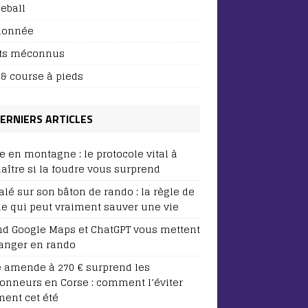
leball
donnée
ts méconnus
l & course à pieds
ERNIERS ARTICLES
e en montagne : le protocole vital à
aître si la foudre vous surprend
lé sur son bâton de rando : la règle de
ie qui peut vraiment sauver une vie
d Google Maps et ChatGPT vous mettent
anger en rando
e amende à 270 € surprend les
onneurs en Corse : comment l’éviter
ment cet été