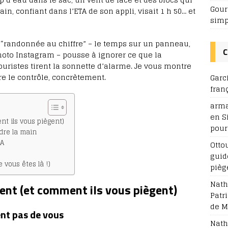
Gour
in, confiant dans l’ETA de son appli, visait 1 h 50… et
simp
la “randonnée au chiffre” – le temps sur un panneau,
C
photo Instagram – pousse à ignorer ce que la
uristes tirent la sonnette d’alarme. Je vous montre
e le contrôle, concrètement.
Garc
fran
arm
en S
nt ils vous piègent)
pour
dre la main
TA
Otto
guid
e vous êtes là !)
pièg
Nath
lent (et comment ils vous piègent)
Patr
de M
ent pas de vous
Nath