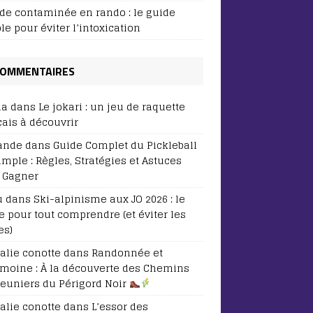
de contaminée en rando : le guide
le pour éviter l’intoxication
OMMENTAIRES
ia
dans
Le jokari : un jeu de raquette
çais à découvrir
ande
dans
Guide Complet du Pickleball
imple : Règles, Stratégies et Astuces
 Gagner
u
dans
Ski-alpinisme aux JO 2026 : le
e pour tout comprendre (et éviter les
es)
alie conotte
dans
Randonnée et
imoine : À la découverte des Chemins
euniers du Périgord Noir
alie conotte
dans
L’essor des