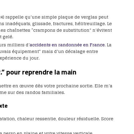
024) rappelle qu’une simple plaque de verglas peut
s inadéquats, glissade, fractures, hélitreuillage. Le
les chaînettes “crampons de substitution” n’évitent
t gelé.
rs milliers d’
accidents en randonnée en France
. La
uvais équipement” mais d’un décalage entre
expérience du jour.
” pour reprendre la main
ettre en œuvre dès votre prochaine sortie. Elle m’a
mme sur des randos familiales.
xte
atation, chaleur ressentie, douleur résiduelle. Score
se perso en plaine et votre vitesse verticale