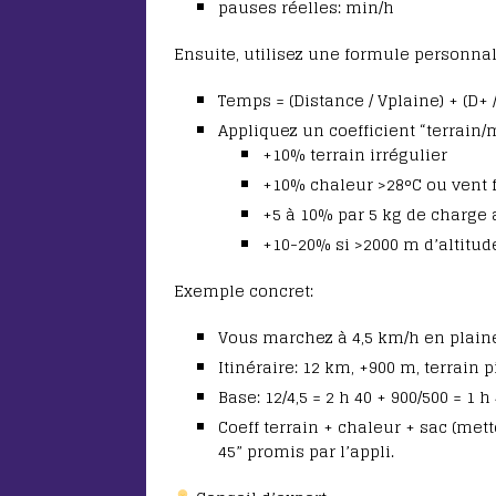
pauses réelles: min/h
Ensuite, utilisez une formule personnal
Temps = (Distance / Vplaine) + (D+ 
Appliquez un coefficient “terrain/
+10% terrain irrégulier
+10% chaleur >28°C ou vent f
+5 à 10% par 5 kg de charge 
+10-20% si >2000 m d’altitud
Exemple concret:
Vous marchez à 4,5 km/h en plain
Itinéraire: 12 km, +900 m, terrain 
Base: 12/4,5 = 2 h 40 + 900/500 = 1 h 
Coeff terrain + chaleur + sac (met
45” promis par l’appli.