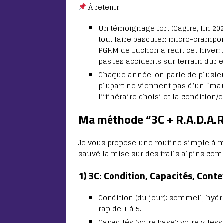
À retenir
Un témoignage fort (Cagire, fin 2
tout faire basculer: micro-crampon
PGHM de Luchon a redit cet hiver: 
pas les accidents sur terrain dur e
Chaque année, on parle de plusieu
plupart ne viennent pas d’un “ma
l’itinéraire choisi et la condition/
Ma méthode “3C + R.A.D.A.R.
Je vous propose une routine simple à m
sauvé la mise sur des trails alpins co
1) 3C: Condition, Capacités, Conte
Condition (du jour): sommeil, hydr
rapide 1 à 5.
Capacités (votre base): votre vites