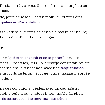
ils standards; si vous êtes en famille, chargé ou sur
miste.
de, perte de réseau, écran mouillé… et vous êtes
pétences d’orientation
.
sse verticale (mètres de dénivelé positif par heure)
r baromètre d’effort en montagne.
te
t une
“quête de l’exploit et de la photo”
chez des
nées-Orientales, le PGHM d’Osséja constatait cet été
oncernaient la randonnée, avec une
fréquentation
rs rapports de terrain évoquent une hausse marquée
n ligne.
ns des conditions idéales, avec un cadrage qui
uloir croulant ou le retour interminable. La photo
rtie scabreuse ni le névé matinal béton
.