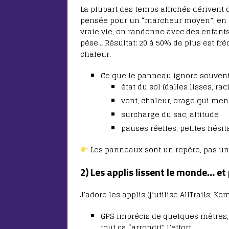
La plupart des temps affichés dérivent 
pensée pour un “marcheur moyen”, en co
vraie vie, on randonne avec des enfants,
pèse… Résultat: 20 à 50% de plus est fré
chaleur.
Ce que le panneau ignore souvent
état du sol (dalles lisses, ra
vent, chaleur, orage qui me
surcharge du sac, altitude
pauses réelles, petites hésit
Les panneaux sont un repère, pas une 
2) Les applis lissent le monde… et 
J’adore les applis (j’utilise AllTrails, K
GPS imprécis de quelques mètres, f
tout ça “arrondit” l’effort.