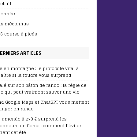
leball
donnée
ts méconnus
l & course à pieds
ERNIERS ARTICLES
e en montagne : le protocole vital à
aître si la foudre vous surprend
lé sur son bâton de rando : la règle de
ie qui peut vraiment sauver une vie
d Google Maps et ChatGPT vous mettent
anger en rando
e amende à 270 € surprend les
onneurs en Corse : comment l’éviter
ment cet été