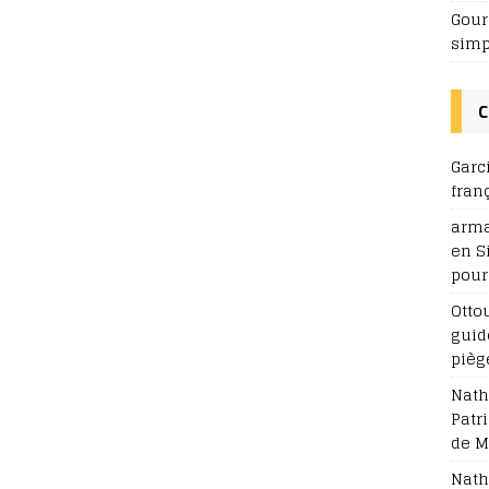
Gour
simp
C
Garc
fran
arm
en S
pour
Otto
guid
pièg
Nath
Patr
de M
Nath