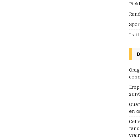
Pick
Ran
Spor
Trai
D
Orag
conn
Empa
surv
Quan
en d
Cett
rand
vrai