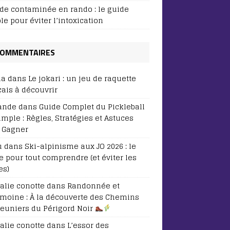
de contaminée en rando : le guide
le pour éviter l’intoxication
OMMENTAIRES
ia
dans
Le jokari : un jeu de raquette
çais à découvrir
ande
dans
Guide Complet du Pickleball
imple : Règles, Stratégies et Astuces
 Gagner
u
dans
Ski-alpinisme aux JO 2026 : le
e pour tout comprendre (et éviter les
es)
alie conotte
dans
Randonnée et
imoine : À la découverte des Chemins
euniers du Périgord Noir
alie conotte
dans
L’essor des